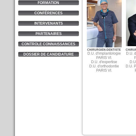
FORMATION
CONFÉRENCES
INTERVENANTS
PARTENAIRES
CONTROLE CONNAISSANCES
CHIRURGIEN-DENTISTE
CHIRU
D.U.
d'implantologie
D.U.
d
DOSSIER DE CANDIDATURE
PARIS VI.
P
D.U.
d'expertise
D.U
D.U.
d'orthodontie
D.U.
P
PARIS VI.