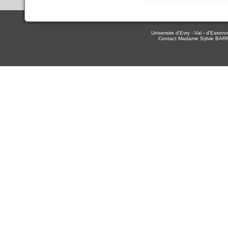
Universite d'Evry - Val - d'Ess
Contact Madame Sylvie BAR