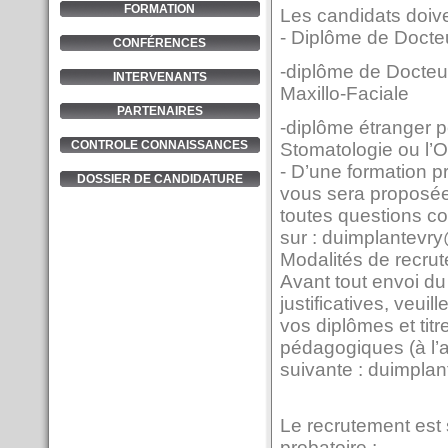
FORMATION
Les candidats doiven
- Diplôme de Docteu
CONFÉRENCES
-diplôme de Docteu
INTERVENANTS
Maxillo-Faciale
PARTENAIRES
-diplôme étranger p
CONTROLE CONNAISSANCES
Stomatologie ou l’O
- D’une formation pr
DOSSIER DE CANDIDATURE
vous sera proposée
toutes questions c
sur :
duimplantevr
Modalités de recru
Avant tout envoi du
justificatives, veui
vos diplômes et tit
pédagogiques (à l’
suivante :
duimplan
Le recrutement est 
probatoire :