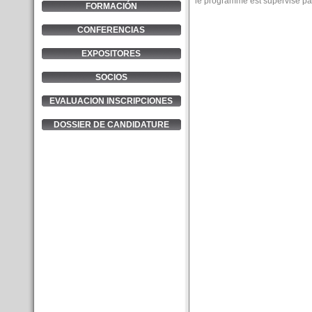
le programme est supervisé par
FORMACIÓN
CONFERENCIAS
EXPOSITORES
SOCIOS
EVALUACION INSCRIPCIONES
DOSSIER DE CANDIDATURE